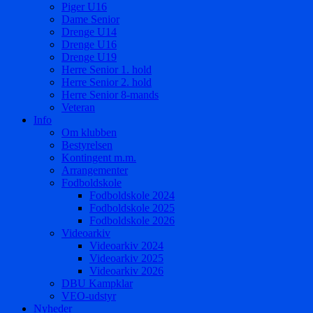
Piger U16
Dame Senior
Drenge U14
Drenge U16
Drenge U19
Herre Senior 1. hold
Herre Senior 2. hold
Herre Senior 8-mands
Veteran
Info
Om klubben
Bestyrelsen
Kontingent m.m.
Arrangementer
Fodboldskole
Fodboldskole 2024
Fodboldskole 2025
Fodboldskole 2026
Videoarkiv
Videoarkiv 2024
Videoarkiv 2025
Videoarkiv 2026
DBU Kampklar
VEO-udstyr
Nyheder