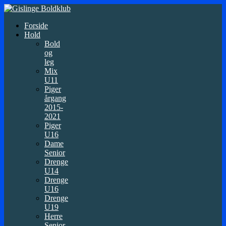
Forside
Hold
Bold
og
leg
Mix
U11
Piger
årgang
2015-
2021
Piger
U16
Dame
Senior
Drenge
U14
Drenge
U16
Drenge
U19
Herre
Senior