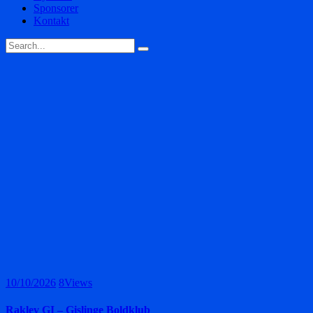
Sponsorer
Kontakt
10/10/2026
8
Views
Raklev GI – Gislinge Boldklub