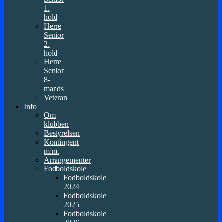
1.
hold
Herre
Senior
2.
hold
Herre
Senior
8-
mands
Veteran
Info
Om
klubben
Bestyrelsen
Kontingent
m.m.
Arrangementer
Fodboldskole
Fodboldskole
2024
Fodboldskole
2025
Fodboldskole