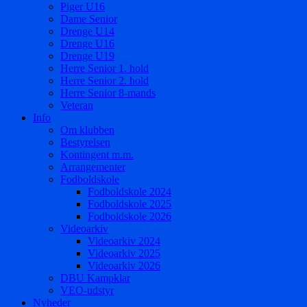
Piger U16
Dame Senior
Drenge U14
Drenge U16
Drenge U19
Herre Senior 1. hold
Herre Senior 2. hold
Herre Senior 8-mands
Veteran
Info
Om klubben
Bestyrelsen
Kontingent m.m.
Arrangementer
Fodboldskole
Fodboldskole 2024
Fodboldskole 2025
Fodboldskole 2026
Videoarkiv
Videoarkiv 2024
Videoarkiv 2025
Videoarkiv 2026
DBU Kampklar
VEO-udstyr
Nyheder