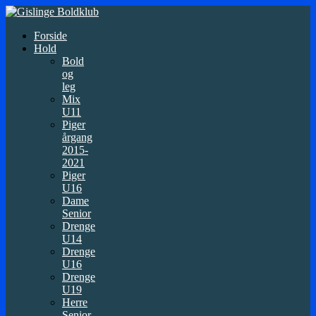
Forside
Hold
Bold
og
leg
Mix
U11
Piger
årgang
2015-
2021
Piger
U16
Dame
Senior
Drenge
U14
Drenge
U16
Drenge
U19
Herre
Senior