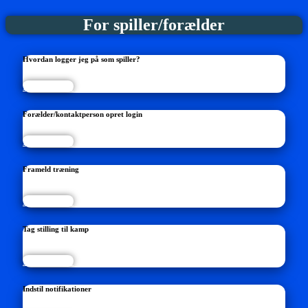
For spiller/forælder
Hvordan logger jeg på som spiller?
Læs mere...
Forælder/kontaktperson opret login
Læs mere...
Frameld træning
Læs mere...
Tag stilling til kamp
Læs mere...
Indstil notifikationer