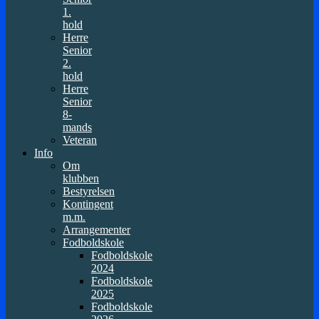
1.
hold
Herre
Senior
2.
hold
Herre
Senior
8-
mands
Veteran
Info
Om
klubben
Bestyrelsen
Kontingent
m.m.
Arrangementer
Fodboldskole
Fodboldskole
2024
Fodboldskole
2025
Fodboldskole