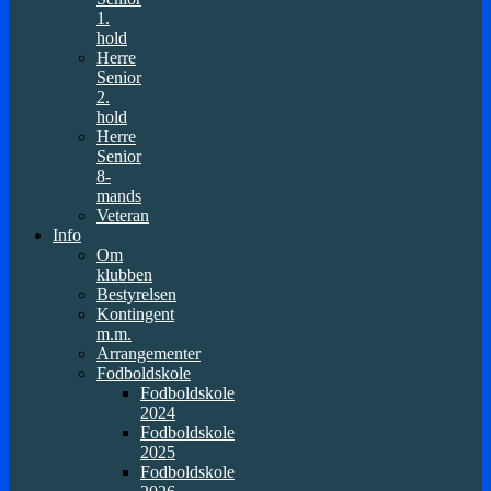
1.
hold
Herre
Senior
2.
hold
Herre
Senior
8-
mands
Veteran
Info
Om
klubben
Bestyrelsen
Kontingent
m.m.
Arrangementer
Fodboldskole
Fodboldskole
2024
Fodboldskole
2025
Fodboldskole