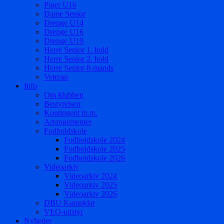
Piger U16
Dame Senior
Drenge U14
Drenge U16
Drenge U19
Herre Senior 1. hold
Herre Senior 2. hold
Herre Senior 8-mands
Veteran
Info
Om klubben
Bestyrelsen
Kontingent m.m.
Arrangementer
Fodboldskole
Fodboldskole 2024
Fodboldskole 2025
Fodboldskole 2026
Videoarkiv
Videoarkiv 2024
Videoarkiv 2025
Videoarkiv 2026
DBU Kampklar
VEO-udstyr
Nyheder