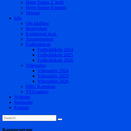
Herre Senior 2. hold
Herre Senior 8-mands
Veteran
Info
Om klubben
Bestyrelsen
Kontingent m.m.
Arrangementer
Fodboldskole
Fodboldskole 2024
Fodboldskole 2025
Fodboldskole 2026
Videoarkiv
Videoarkiv 2024
Videoarkiv 2025
Videoarkiv 2026
DBU Kampklar
VEO-udstyr
Nyheder
Sponsorer
Kontakt
Kampprogram