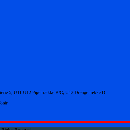
 3, Serie 5, U11-U12 Piger række B/C, U12 Drenge række D
forår
 Rights Reserved.