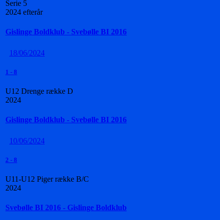
Serie 5
2024 efterår
Gislinge Boldklub - Svebølle BI 2016
18/06/2024
1
-
8
U12 Drenge række D
2024
Gislinge Boldklub - Svebølle BI 2016
10/06/2024
2
-
8
U11-U12 Piger række B/C
2024
Svebølle BI 2016 - Gislinge Boldklub