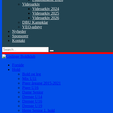
Videoarkiv
Videoarkiv 2024
Videoarkiv 2025
Videoarkiv 2026
DBU Kampklar
VEO-udstyr
Nyheder
Sponsorer
Kontakt
Forside
Hold
Bold og leg
Mix U11
Piger årgang 2015-2021
Piger U16
Dame Senior
Drenge U14
Drenge U16
Drenge U19
Herre Senior 1. hold