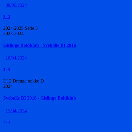
08/06/2024
2
-
3
2024-2025 Serie 3
2023-2024
Gislinge Boldklub - Svebølle BI 2016
18/04/2024
3
-
0
U12 Drenge række D
2024
Svebølle BI 2016 - Gislinge Boldklub
15/04/2024
7
-
1