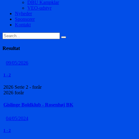
DBU Kampklar
VEO-udstyr
Nyheder
Sponsorer
Kontakt
Resultat
09/05/2026
1
-
2
2026 Serie 2 - forår
2026 forår
Gislinge Boldklub - Rosenhøj BK
04/05/2024
1
-
2