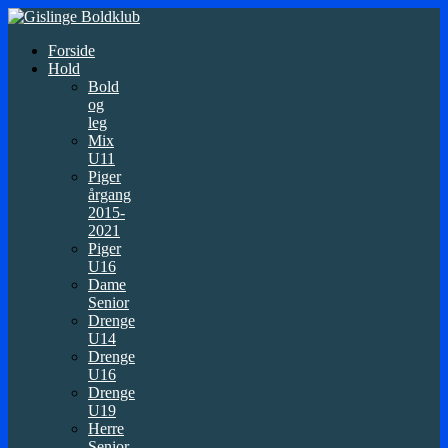
Forside
Hold
Bold
og
leg
Mix
U11
Piger
årgang
2015-
2021
Piger
U16
Dame
Senior
Drenge
U14
Drenge
U16
Drenge
U19
Herre
Senior