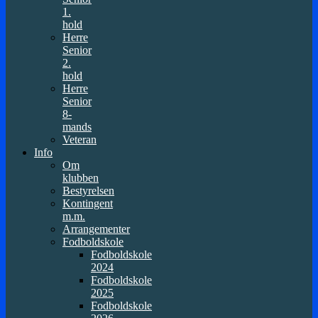
1.
hold
Herre
Senior
2.
hold
Herre
Senior
8-
mands
Veteran
Info
Om
klubben
Bestyrelsen
Kontingent
m.m.
Arrangementer
Fodboldskole
Fodboldskole
2024
Fodboldskole
2025
Fodboldskole