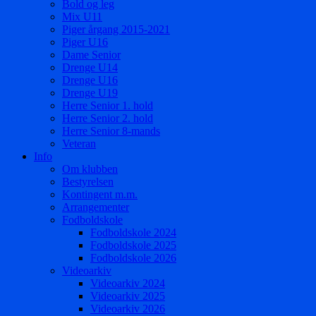
Bold og leg
Mix U11
Piger årgang 2015-2021
Piger U16
Dame Senior
Drenge U14
Drenge U16
Drenge U19
Herre Senior 1. hold
Herre Senior 2. hold
Herre Senior 8-mands
Veteran
Info
Om klubben
Bestyrelsen
Kontingent m.m.
Arrangementer
Fodboldskole
Fodboldskole 2024
Fodboldskole 2025
Fodboldskole 2026
Videoarkiv
Videoarkiv 2024
Videoarkiv 2025
Videoarkiv 2026