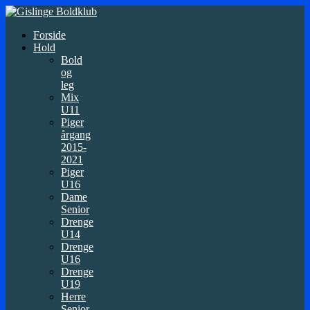
Forside
Hold
Bold
og
leg
Mix
U11
Piger
årgang
2015-
2021
Piger
U16
Dame
Senior
Drenge
U14
Drenge
U16
Drenge
U19
Herre
Senior