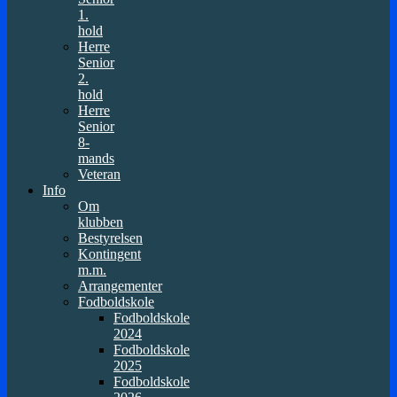
1.
hold
Herre
Senior
2.
hold
Herre
Senior
8-
mands
Veteran
Info
Om
klubben
Bestyrelsen
Kontingent
m.m.
Arrangementer
Fodboldskole
Fodboldskole
2024
Fodboldskole
2025
Fodboldskole