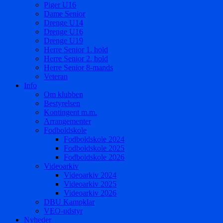
Piger U16
Dame Senior
Drenge U14
Drenge U16
Drenge U19
Herre Senior 1. hold
Herre Senior 2. hold
Herre Senior 8-mands
Veteran
Info
Om klubben
Bestyrelsen
Kontingent m.m.
Arrangementer
Fodboldskole
Fodboldskole 2024
Fodboldskole 2025
Fodboldskole 2026
Videoarkiv
Videoarkiv 2024
Videoarkiv 2025
Videoarkiv 2026
DBU Kampklar
VEO-udstyr
Nyheder