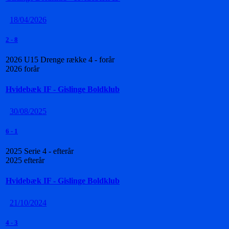
18/04/2026
2
-
8
2026 U15 Drenge række 4 - forår
2026 forår
Hvidebæk IF - Gislinge Boldklub
30/08/2025
6
-
1
2025 Serie 4 - efterår
2025 efterår
Hvidebæk IF - Gislinge Boldklub
21/10/2024
4
-
3