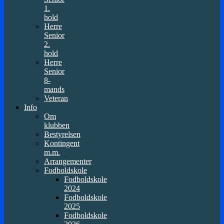
1.
hold
Herre
Senior
2.
hold
Herre
Senior
8-
mands
Veteran
Info
Om
klubben
Bestyrelsen
Kontingent
m.m.
Arrangementer
Fodboldskole
Fodboldskole
2024
Fodboldskole
2025
Fodboldskole