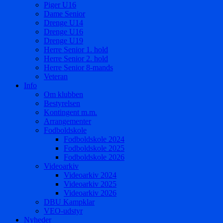
Piger U16
Dame Senior
Drenge U14
Drenge U16
Drenge U19
Herre Senior 1. hold
Herre Senior 2. hold
Herre Senior 8-mands
Veteran
Info
Om klubben
Bestyrelsen
Kontingent m.m.
Arrangementer
Fodboldskole
Fodboldskole 2024
Fodboldskole 2025
Fodboldskole 2026
Videoarkiv
Videoarkiv 2024
Videoarkiv 2025
Videoarkiv 2026
DBU Kampklar
VEO-udstyr
Nyheder