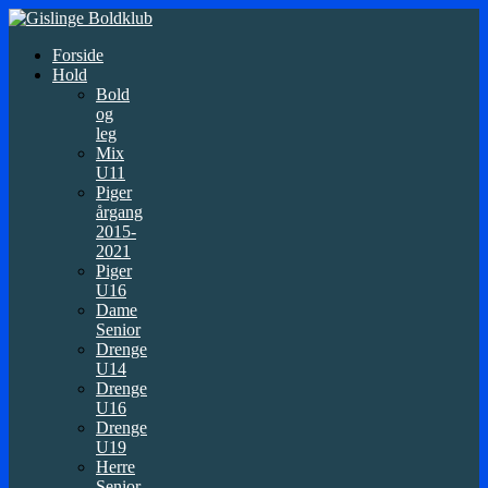
Forside
Hold
Bold
og
leg
Mix
U11
Piger
årgang
2015-
2021
Piger
U16
Dame
Senior
Drenge
U14
Drenge
U16
Drenge
U19
Herre
Senior