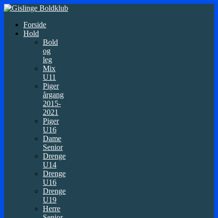
Forside
Hold
Bold
og
leg
Mix
U11
Piger
årgang
2015-
2021
Piger
U16
Dame
Senior
Drenge
U14
Drenge
U16
Drenge
U19
Herre
Senior