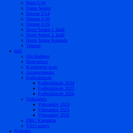
Piger U16
Dame Senior
Drenge U14
Drenge U16
Drenge U19
Herre Senior 1. hold
Herre Senior 2. hold
Herre Senior 8-mands
Veteran
Info
Om klubben
Bestyrelsen
Kontingent m.m.
Arrangementer
Fodboldskole
Fodboldskole 2024
Fodboldskole 2025
Fodboldskole 2026
Videoarkiv
Videoarkiv 2024
Videoarkiv 2025
Videoarkiv 2026
DBU Kampklar
VEO-udstyr
Nyheder