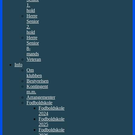
1.
hold
Herre
Senior
2.
hold
Herre
Senior
8-
mands
Veteran
Info
Om
klubben
Bestyrelsen
Kontingent
m.m.
Arrangementer
Fodboldskole
Fodboldskole
2024
Fodboldskole
2025
Fodboldskole