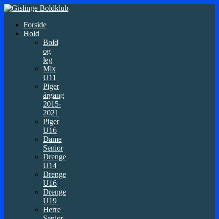
Forside
Hold
Bold
og
leg
Mix
U11
Piger
årgang
2015-
2021
Piger
U16
Dame
Senior
Drenge
U14
Drenge
U16
Drenge
U19
Herre
Senior