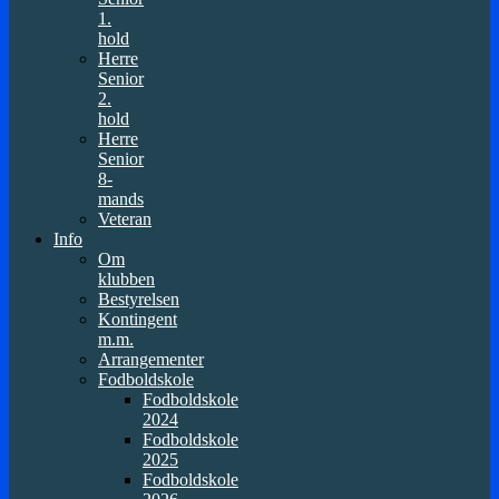
1.
hold
Herre
Senior
2.
hold
Herre
Senior
8-
mands
Veteran
Info
Om
klubben
Bestyrelsen
Kontingent
m.m.
Arrangementer
Fodboldskole
Fodboldskole
2024
Fodboldskole
2025
Fodboldskole