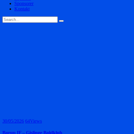
Sponsorer
Kontakt
30/05/2026
64
Views
Borup IF – Gislinge Boldklub