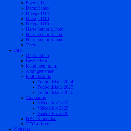
Piger U16
Dame Senior
Drenge U14
Drenge U16
Drenge U19
Herre Senior 1. hold
Herre Senior 2. hold
Herre Senior 8-mands
Veteran
Info
Om klubben
Bestyrelsen
Kontingent m.m.
Arrangementer
Fodboldskole
Fodboldskole 2024
Fodboldskole 2025
Fodboldskole 2026
Videoarkiv
Videoarkiv 2024
Videoarkiv 2025
Videoarkiv 2026
DBU Kampklar
VEO-udstyr
Nyheder