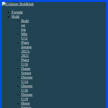
Forside
Hold
Bold
og
leg
Mix
U11
Piger
årgang
2015-
2021
Piger
U16
Dame
Senior
Drenge
U14
Drenge
U16
Drenge
U19
Herre
Senior