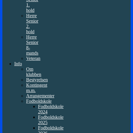
1.
hold
Herre
Senior
2.
hold
Herre
Senior
8-
mands
Veteran
Info
Om
klubben
Bestyrelsen
Kontingent
m.m.
Arrangementer
Fodboldskole
Fodboldskole
2024
Fodboldskole
2025
Fodboldskole