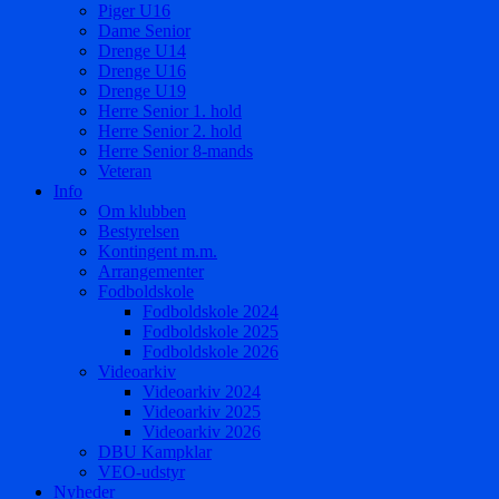
Piger U16
Dame Senior
Drenge U14
Drenge U16
Drenge U19
Herre Senior 1. hold
Herre Senior 2. hold
Herre Senior 8-mands
Veteran
Info
Om klubben
Bestyrelsen
Kontingent m.m.
Arrangementer
Fodboldskole
Fodboldskole 2024
Fodboldskole 2025
Fodboldskole 2026
Videoarkiv
Videoarkiv 2024
Videoarkiv 2025
Videoarkiv 2026
DBU Kampklar
VEO-udstyr
Nyheder