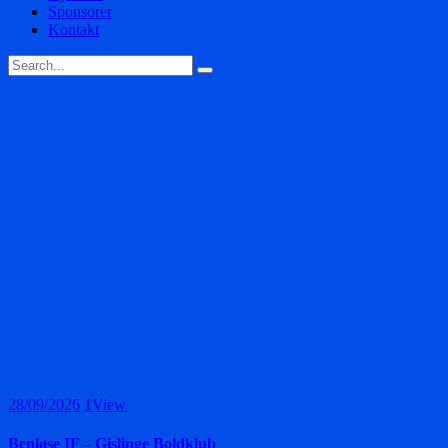
Sponsorer
Kontakt
28/09/2026
1
View
Benløse IF – Gislinge Boldklub