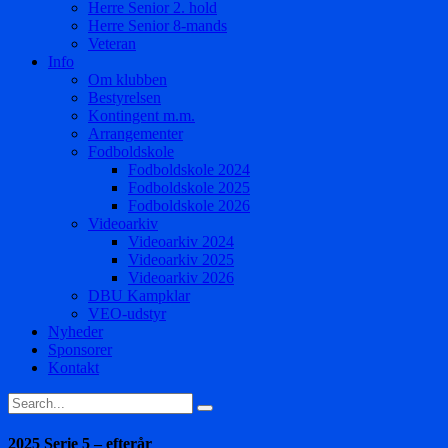
Herre Senior 2. hold
Herre Senior 8-mands
Veteran
Info
Om klubben
Bestyrelsen
Kontingent m.m.
Arrangementer
Fodboldskole
Fodboldskole 2024
Fodboldskole 2025
Fodboldskole 2026
Videoarkiv
Videoarkiv 2024
Videoarkiv 2025
Videoarkiv 2026
DBU Kampklar
VEO-udstyr
Nyheder
Sponsorer
Kontakt
2025 Serie 5 – efterår