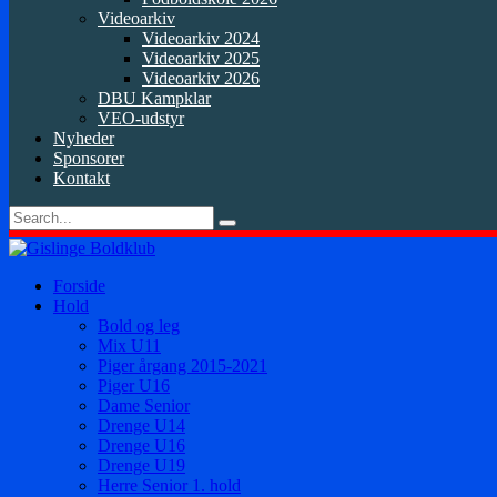
Videoarkiv
Videoarkiv 2024
Videoarkiv 2025
Videoarkiv 2026
DBU Kampklar
VEO-udstyr
Nyheder
Sponsorer
Kontakt
Forside
Hold
Bold og leg
Mix U11
Piger årgang 2015-2021
Piger U16
Dame Senior
Drenge U14
Drenge U16
Drenge U19
Herre Senior 1. hold