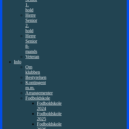
1.
hold
Herre
Senior
2.
hold
Herre
Senior
8-
mands
Veteran
Info
Om
klubben
Bestyrelsen
Kontingent
m.m.
Arrangementer
Fodboldskole
Fodboldskole
2024
Fodboldskole
2025
Fodboldskole