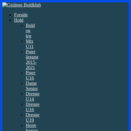
Forside
Hold
Bold
og
leg
Mix
U11
Piger
årgang
2015-
2021
Piger
U16
Dame
Senior
Drenge
U14
Drenge
U16
Drenge
U19
Herre
Senior