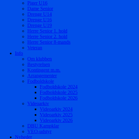
Piger U16
Dame Senior
Drenge U14
Drenge U16
Drenge U19
Herre Senior 1. hold
Herre Senior 2. hold
Herre Senior 8-mands
Veteran
Info
Om klubben
Bestyrelsen
Kontingent m.m.
Arrangementer
Fodboldskole
Fodboldskole 2024
Fodboldskole 2025
Fodboldskole 2026
Videoarkiv
Videoarkiv 2024
Videoarkiv 2025
Videoarkiv 2026
DBU Kampklar
VEO-udstyr
Nyheder