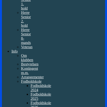
1.
hold
Herre
Senior
2.
hold
Herre
Senior
8-
mands
Veteran
Info
Om
klubben
Bestyrelsen
Kontingent
m.m.
Arrangementer
Fodboldskole
Fodboldskole
2024
Fodboldskole
2025
Fodboldskole