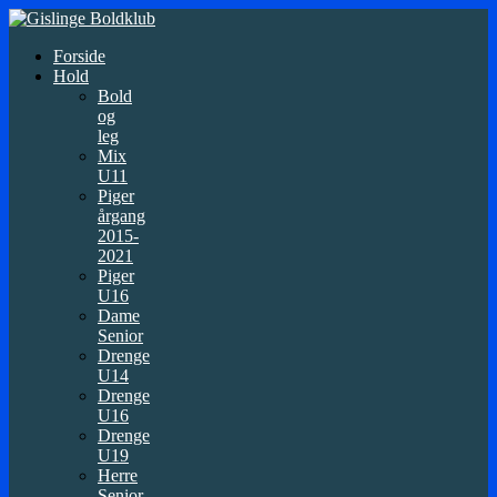
Forside
Hold
Bold
og
leg
Mix
U11
Piger
årgang
2015-
2021
Piger
U16
Dame
Senior
Drenge
U14
Drenge
U16
Drenge
U19
Herre
Senior