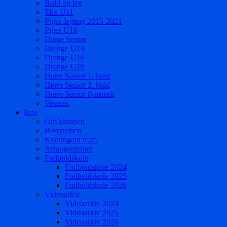
Bold og leg
Mix U11
Piger årgang 2015-2021
Piger U16
Dame Senior
Drenge U14
Drenge U16
Drenge U19
Herre Senior 1. hold
Herre Senior 2. hold
Herre Senior 8-mands
Veteran
Info
Om klubben
Bestyrelsen
Kontingent m.m.
Arrangementer
Fodboldskole
Fodboldskole 2024
Fodboldskole 2025
Fodboldskole 2026
Videoarkiv
Videoarkiv 2024
Videoarkiv 2025
Videoarkiv 2026