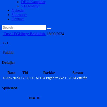
DBU Kampklar
VEO-udstyr
Nyheder
Sponsorer
Kontakt
Tuse IF
Gislinge Boldklub
18/09/2024
2
-
1
Fuldtid
Detaljer
Dato
Tid
Række
Sæson
18/09/2024
17:30
U13-U14 Piger række C
2024 efterår
Spillested
Tuse IF