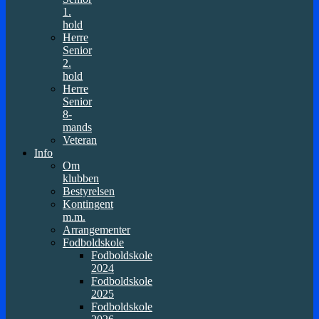
1.
hold
Herre
Senior
2.
hold
Herre
Senior
8-
mands
Veteran
Info
Om
klubben
Bestyrelsen
Kontingent
m.m.
Arrangementer
Fodboldskole
Fodboldskole
2024
Fodboldskole
2025
Fodboldskole