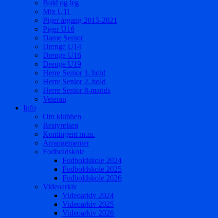
Bold og leg
Mix U11
Piger årgang 2015-2021
Piger U16
Dame Senior
Drenge U14
Drenge U16
Drenge U19
Herre Senior 1. hold
Herre Senior 2. hold
Herre Senior 8-mands
Veteran
Info
Om klubben
Bestyrelsen
Kontingent m.m.
Arrangementer
Fodboldskole
Fodboldskole 2024
Fodboldskole 2025
Fodboldskole 2026
Videoarkiv
Videoarkiv 2024
Videoarkiv 2025
Videoarkiv 2026