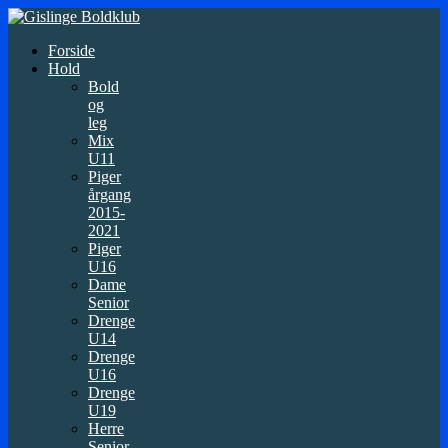
Forside
Hold
Bold
og
leg
Mix
U11
Piger
årgang
2015-
2021
Piger
U16
Dame
Senior
Drenge
U14
Drenge
U16
Drenge
U19
Herre
Senior