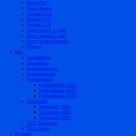
Piger U16
Dame Senior
Drenge U14
Drenge U16
Drenge U19
Herre Senior 1. hold
Herre Senior 2. hold
Herre Senior 8-mands
Veteran
Info
Om klubben
Bestyrelsen
Kontingent m.m.
Arrangementer
Fodboldskole
Fodboldskole 2024
Fodboldskole 2025
Fodboldskole 2026
Videoarkiv
Videoarkiv 2024
Videoarkiv 2025
Videoarkiv 2026
DBU Kampklar
VEO-udstyr
Nyheder