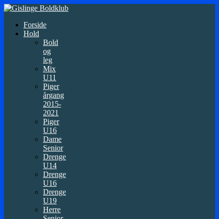
Forside
Hold
Bold
og
leg
Mix
U11
Piger
årgang
2015-
2021
Piger
U16
Dame
Senior
Drenge
U14
Drenge
U16
Drenge
U19
Herre
Senior