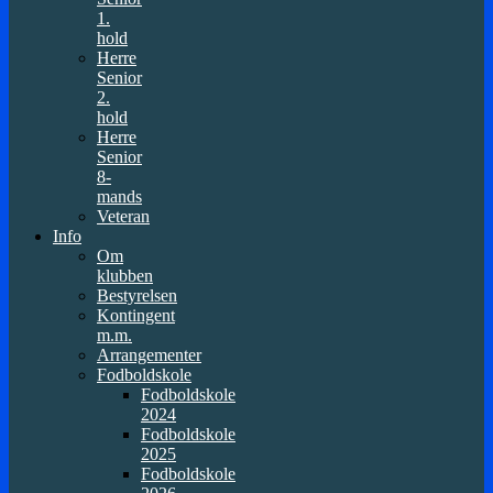
1.
hold
Herre
Senior
2.
hold
Herre
Senior
8-
mands
Veteran
Info
Om
klubben
Bestyrelsen
Kontingent
m.m.
Arrangementer
Fodboldskole
Fodboldskole
2024
Fodboldskole
2025
Fodboldskole