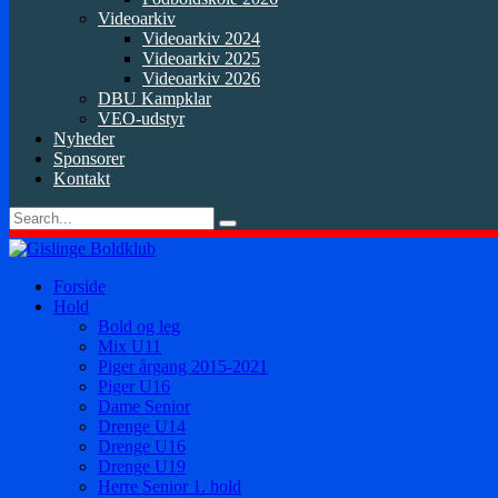
Videoarkiv
Videoarkiv 2024
Videoarkiv 2025
Videoarkiv 2026
DBU Kampklar
VEO-udstyr
Nyheder
Sponsorer
Kontakt
Forside
Hold
Bold og leg
Mix U11
Piger årgang 2015-2021
Piger U16
Dame Senior
Drenge U14
Drenge U16
Drenge U19
Herre Senior 1. hold