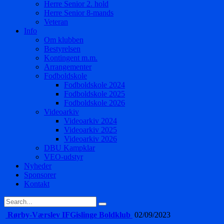
Herre Senior 2. hold
Herre Senior 8-mands
Veteran
Info
Om klubben
Bestyrelsen
Kontingent m.m.
Arrangementer
Fodboldskole
Fodboldskole 2024
Fodboldskole 2025
Fodboldskole 2026
Videoarkiv
Videoarkiv 2024
Videoarkiv 2025
Videoarkiv 2026
DBU Kampklar
VEO-udstyr
Nyheder
Sponsorer
Kontakt
Rørby-Værslev IF
Gislinge Boldklub
02/09/2023