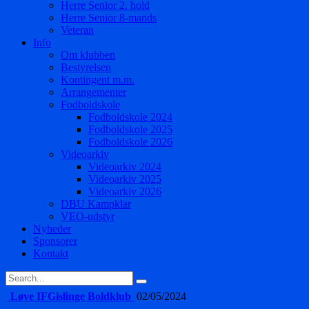
Herre Senior 2. hold
Herre Senior 8-mands
Veteran
Info
Om klubben
Bestyrelsen
Kontingent m.m.
Arrangementer
Fodboldskole
Fodboldskole 2024
Fodboldskole 2025
Fodboldskole 2026
Videoarkiv
Videoarkiv 2024
Videoarkiv 2025
Videoarkiv 2026
DBU Kampklar
VEO-udstyr
Nyheder
Sponsorer
Kontakt
Løve IF
Gislinge Boldklub
02/05/2024