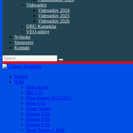
Videoarkiv
Videoarkiv 2024
Videoarkiv 2025
Videoarkiv 2026
DBU Kampklar
VEO-udstyr
Nyheder
Sponsorer
Kontakt
Forside
Hold
Bold og leg
Mix U11
Piger årgang 2015-2021
Piger U16
Dame Senior
Drenge U14
Drenge U16
Drenge U19
Herre Senior 1. hold