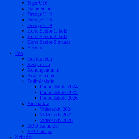
Piger U16
Dame Senior
Drenge U14
Drenge U16
Drenge U19
Herre Senior 1. hold
Herre Senior 2. hold
Herre Senior 8-mands
Veteran
Info
Om klubben
Bestyrelsen
Kontingent m.m.
Arrangementer
Fodboldskole
Fodboldskole 2024
Fodboldskole 2025
Fodboldskole 2026
Videoarkiv
Videoarkiv 2024
Videoarkiv 2025
Videoarkiv 2026
DBU Kampklar
VEO-udstyr
Nyheder