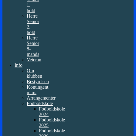
1.
hold
Herre
Senior
2.
hold
Herre
Senior
8-
mands
Veteran
Info
Om
klubben
Bestyrelsen
Kontingent
m.m.
Arrangementer
Fodboldskole
Fodboldskole
2024
Fodboldskole
2025
Fodboldskole