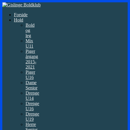
Forside
Hold
Bold
og
leg
Mix
U11
Piger
årgang
2015-
2021
Piger
U16
Dame
Senior
Drenge
U14
Drenge
U16
Drenge
U19
Herre
Senior