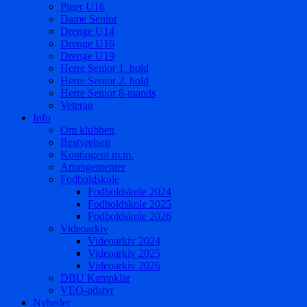
Piger U16
Dame Senior
Drenge U14
Drenge U16
Drenge U19
Herre Senior 1. hold
Herre Senior 2. hold
Herre Senior 8-mands
Veteran
Info
Om klubben
Bestyrelsen
Kontingent m.m.
Arrangementer
Fodboldskole
Fodboldskole 2024
Fodboldskole 2025
Fodboldskole 2026
Videoarkiv
Videoarkiv 2024
Videoarkiv 2025
Videoarkiv 2026
DBU Kampklar
VEO-udstyr
Nyheder