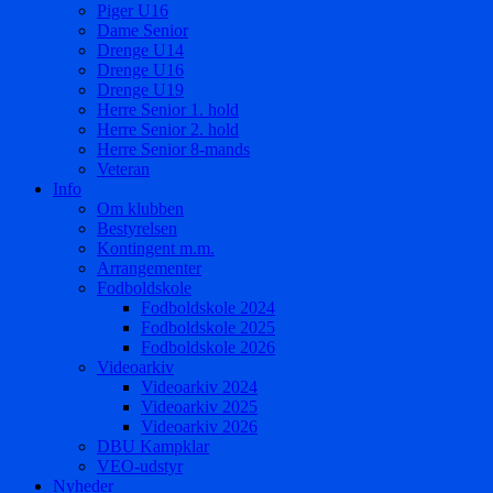
Piger U16
Dame Senior
Drenge U14
Drenge U16
Drenge U19
Herre Senior 1. hold
Herre Senior 2. hold
Herre Senior 8-mands
Veteran
Info
Om klubben
Bestyrelsen
Kontingent m.m.
Arrangementer
Fodboldskole
Fodboldskole 2024
Fodboldskole 2025
Fodboldskole 2026
Videoarkiv
Videoarkiv 2024
Videoarkiv 2025
Videoarkiv 2026
DBU Kampklar
VEO-udstyr
Nyheder