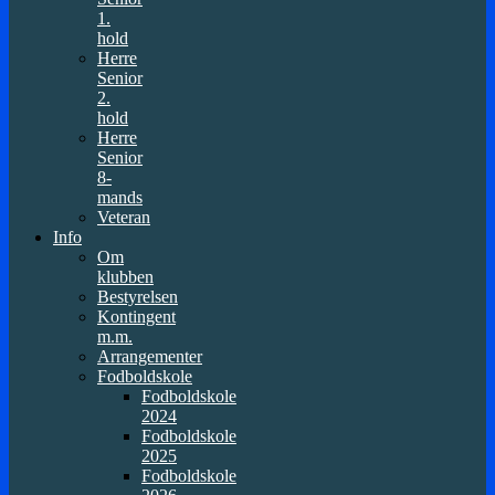
1.
hold
Herre
Senior
2.
hold
Herre
Senior
8-
mands
Veteran
Info
Om
klubben
Bestyrelsen
Kontingent
m.m.
Arrangementer
Fodboldskole
Fodboldskole
2024
Fodboldskole
2025
Fodboldskole