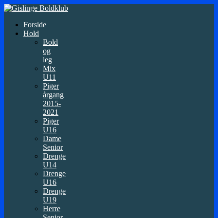
Forside
Hold
Bold
og
leg
Mix
U11
Piger
årgang
2015-
2021
Piger
U16
Dame
Senior
Drenge
U14
Drenge
U16
Drenge
U19
Herre
Senior