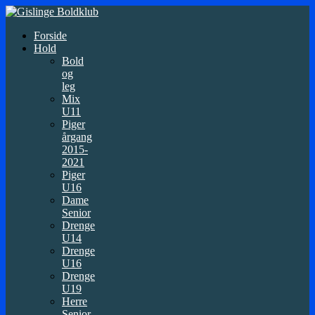
Forside
Hold
Bold
og
leg
Mix
U11
Piger
årgang
2015-
2021
Piger
U16
Dame
Senior
Drenge
U14
Drenge
U16
Drenge
U19
Herre
Senior