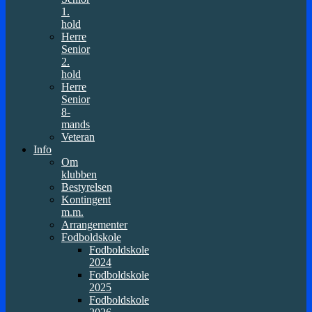
1.
hold
Herre
Senior
2.
hold
Herre
Senior
8-
mands
Veteran
Info
Om
klubben
Bestyrelsen
Kontingent
m.m.
Arrangementer
Fodboldskole
Fodboldskole
2024
Fodboldskole
2025
Fodboldskole