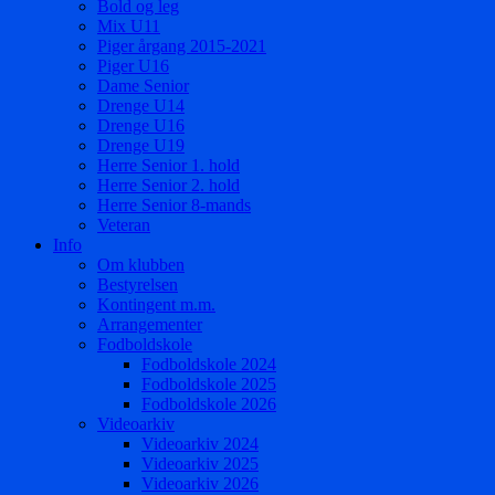
Bold og leg
Mix U11
Piger årgang 2015-2021
Piger U16
Dame Senior
Drenge U14
Drenge U16
Drenge U19
Herre Senior 1. hold
Herre Senior 2. hold
Herre Senior 8-mands
Veteran
Info
Om klubben
Bestyrelsen
Kontingent m.m.
Arrangementer
Fodboldskole
Fodboldskole 2024
Fodboldskole 2025
Fodboldskole 2026
Videoarkiv
Videoarkiv 2024
Videoarkiv 2025
Videoarkiv 2026