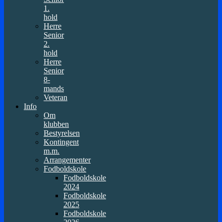
1.
hold
Herre
Senior
2.
hold
Herre
Senior
8-
mands
Veteran
Info
Om
klubben
Bestyrelsen
Kontingent
m.m.
Arrangementer
Fodboldskole
Fodboldskole
2024
Fodboldskole
2025
Fodboldskole