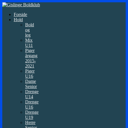
Forside
Hold
Bold
og
leg
Mix
U11
Piger
årgang
2015-
2021
Piger
U16
Dame
Senior
Drenge
U14
Drenge
U16
Drenge
U19
Herre
Senior