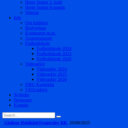
Herre Senior 2. hold
Herre Senior 8-mands
Veteran
Info
Om klubben
Bestyrelsen
Kontingent m.m.
Arrangementer
Fodboldskole
Fodboldskole 2024
Fodboldskole 2025
Fodboldskole 2026
Videoarkiv
Videoarkiv 2024
Videoarkiv 2025
Videoarkiv 2026
DBU Kampklar
VEO-udstyr
Nyheder
Sponsorer
Kontakt
Gislinge Boldklub
Svogerslev BK
20/08/2025