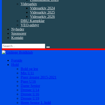
Videoarkiv
Videoarkiv 2024
Videoarkiv 2025
Videoarkiv 2026
DBU Kampklar
VEO-udstyr
Nyheder
Sponsorer
Kontakt
Forside
Hold
Bold og leg
Mix U11
Piger årgang 2015-2021
Piger U16
Dame Senior
Drenge U14
Drenge U16
Drenge U19
Herre Senior 1. hold