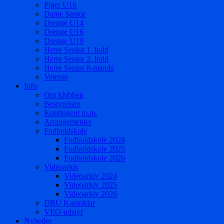
Piger U16
Dame Senior
Drenge U14
Drenge U16
Drenge U19
Herre Senior 1. hold
Herre Senior 2. hold
Herre Senior 8-mands
Veteran
Info
Om klubben
Bestyrelsen
Kontingent m.m.
Arrangementer
Fodboldskole
Fodboldskole 2024
Fodboldskole 2025
Fodboldskole 2026
Videoarkiv
Videoarkiv 2024
Videoarkiv 2025
Videoarkiv 2026
DBU Kampklar
VEO-udstyr
Nyheder