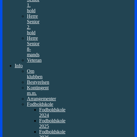
1.
hold
Herre
Senior
2.
hold
Herre
Senior
8-
mands
Veteran
Info
Om
klubben
Bestyrelsen
Kontingent
m.m.
Arrangementer
Fodboldskole
Fodboldskole
2024
Fodboldskole
2025
Fodboldskole