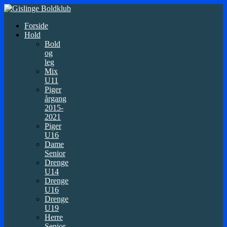
Forside
Hold
Bold
og
leg
Mix
U11
Piger
årgang
2015-
2021
Piger
U16
Dame
Senior
Drenge
U14
Drenge
U16
Drenge
U19
Herre
Senior