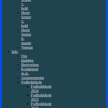
1.
hold
Herre
Senior
2.
hold
Herre
Senior
8-
mands
Veteran
Info
Om
klubben
Bestyrelsen
Kontingent
m.m.
Arrangementer
Fodboldskole
Fodboldskole
2024
Fodboldskole
2025
Fodboldskole