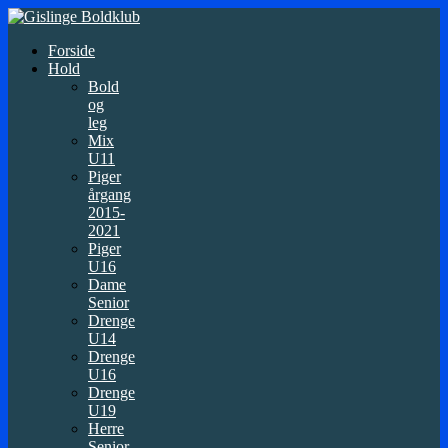
Forside
Hold
Bold
og
leg
Mix
U11
Piger
årgang
2015-
2021
Piger
U16
Dame
Senior
Drenge
U14
Drenge
U16
Drenge
U19
Herre
Senior