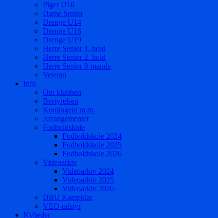
Piger U16
Dame Senior
Drenge U14
Drenge U16
Drenge U19
Herre Senior 1. hold
Herre Senior 2. hold
Herre Senior 8-mands
Veteran
Info
Om klubben
Bestyrelsen
Kontingent m.m.
Arrangementer
Fodboldskole
Fodboldskole 2024
Fodboldskole 2025
Fodboldskole 2026
Videoarkiv
Videoarkiv 2024
Videoarkiv 2025
Videoarkiv 2026
DBU Kampklar
VEO-udstyr
Nyheder