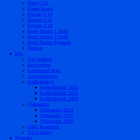
Piger U16
Dame Senior
Drenge U14
Drenge U16
Drenge U19
Herre Senior 1. hold
Herre Senior 2. hold
Herre Senior 8-mands
Veteran
Info
Om klubben
Bestyrelsen
Kontingent m.m.
Arrangementer
Fodboldskole
Fodboldskole 2024
Fodboldskole 2025
Fodboldskole 2026
Videoarkiv
Videoarkiv 2024
Videoarkiv 2025
Videoarkiv 2026
DBU Kampklar
VEO-udstyr
Nyheder