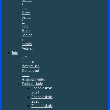
1.
hold
Herre
Senior
2.
hold
Herre
Senior
8-
mands
Veteran
Info
Om
klubben
Bestyrelsen
Kontingent
m.m.
Arrangementer
Fodboldskole
Fodboldskole
2024
Fodboldskole
2025
Fodboldskole