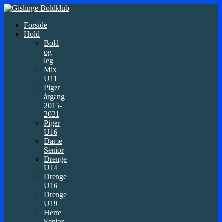
Forside
Hold
Bold
og
leg
Mix
U11
Piger
årgang
2015-
2021
Piger
U16
Dame
Senior
Drenge
U14
Drenge
U16
Drenge
U19
Herre
Senior