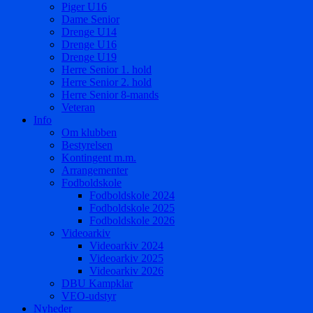
Piger U16
Dame Senior
Drenge U14
Drenge U16
Drenge U19
Herre Senior 1. hold
Herre Senior 2. hold
Herre Senior 8-mands
Veteran
Info
Om klubben
Bestyrelsen
Kontingent m.m.
Arrangementer
Fodboldskole
Fodboldskole 2024
Fodboldskole 2025
Fodboldskole 2026
Videoarkiv
Videoarkiv 2024
Videoarkiv 2025
Videoarkiv 2026
DBU Kampklar
VEO-udstyr
Nyheder