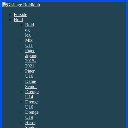
Forside
Hold
Bold
og
leg
Mix
U11
Piger
årgang
2015-
2021
Piger
U16
Dame
Senior
Drenge
U14
Drenge
U16
Drenge
U19
Herre
Senior