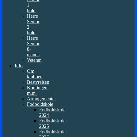
1.
hold
Herre
Senior
2.
hold
Herre
Senior
8-
mands
Veteran
Info
Om
klubben
Bestyrelsen
Kontingent
m.m.
Arrangementer
Fodboldskole
Fodboldskole
2024
Fodboldskole
2025
Fodboldskole