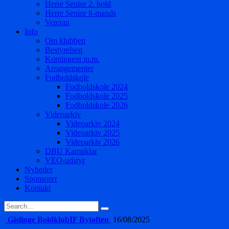
Herre Senior 2. hold
Herre Senior 8-mands
Veteran
Info
Om klubben
Bestyrelsen
Kontingent m.m.
Arrangementer
Fodboldskole
Fodboldskole 2024
Fodboldskole 2025
Fodboldskole 2026
Videoarkiv
Videoarkiv 2024
Videoarkiv 2025
Videoarkiv 2026
DBU Kampklar
VEO-udstyr
Nyheder
Sponsorer
Kontakt
Gislinge Boldklub
IF Bytoften
16/08/2025