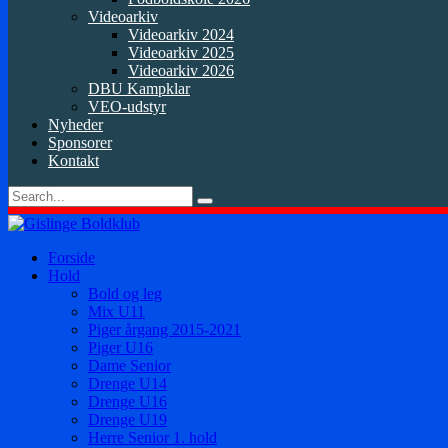
Videoarkiv
Videoarkiv 2024
Videoarkiv 2025
Videoarkiv 2026
DBU Kampklar
VEO-udstyr
Nyheder
Sponsorer
Kontakt
Forside
Hold
Bold og leg
Mix U11
Piger årgang 2015-2021
Piger U16
Dame Senior
Drenge U14
Drenge U16
Drenge U19
Herre Senior 1. hold