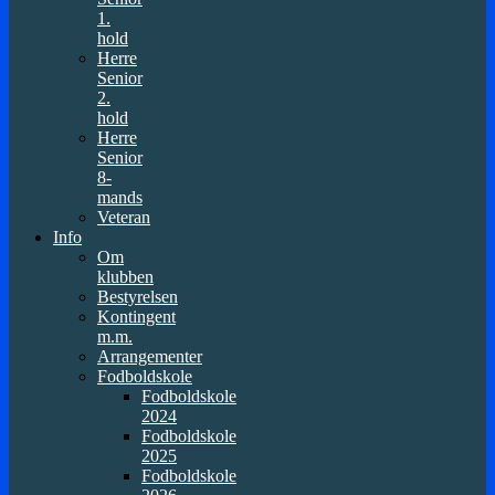
1.
hold
Herre
Senior
2.
hold
Herre
Senior
8-
mands
Veteran
Info
Om
klubben
Bestyrelsen
Kontingent
m.m.
Arrangementer
Fodboldskole
Fodboldskole
2024
Fodboldskole
2025
Fodboldskole