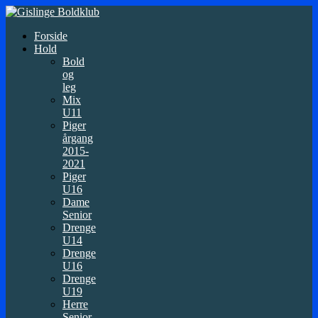
Forside
Hold
Bold
og
leg
Mix
U11
Piger
årgang
2015-
2021
Piger
U16
Dame
Senior
Drenge
U14
Drenge
U16
Drenge
U19
Herre
Senior