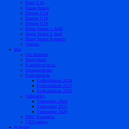
Piger U16
Dame Senior
Drenge U14
Drenge U16
Drenge U19
Herre Senior 1. hold
Herre Senior 2. hold
Herre Senior 8-mands
Veteran
Info
Om klubben
Bestyrelsen
Kontingent m.m.
Arrangementer
Fodboldskole
Fodboldskole 2024
Fodboldskole 2025
Fodboldskole 2026
Videoarkiv
Videoarkiv 2024
Videoarkiv 2025
Videoarkiv 2026
DBU Kampklar
VEO-udstyr
Nyheder