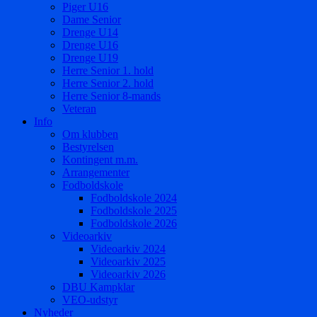
Piger U16
Dame Senior
Drenge U14
Drenge U16
Drenge U19
Herre Senior 1. hold
Herre Senior 2. hold
Herre Senior 8-mands
Veteran
Info
Om klubben
Bestyrelsen
Kontingent m.m.
Arrangementer
Fodboldskole
Fodboldskole 2024
Fodboldskole 2025
Fodboldskole 2026
Videoarkiv
Videoarkiv 2024
Videoarkiv 2025
Videoarkiv 2026
DBU Kampklar
VEO-udstyr
Nyheder