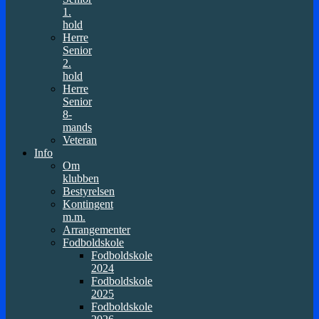
1.
hold
Herre
Senior
2.
hold
Herre
Senior
8-
mands
Veteran
Info
Om
klubben
Bestyrelsen
Kontingent
m.m.
Arrangementer
Fodboldskole
Fodboldskole
2024
Fodboldskole
2025
Fodboldskole