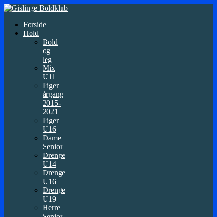
Forside
Hold
Bold
og
leg
Mix
U11
Piger
årgang
2015-
2021
Piger
U16
Dame
Senior
Drenge
U14
Drenge
U16
Drenge
U19
Herre
Senior