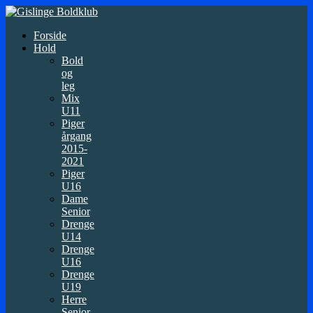
Forside
Hold
Bold
og
leg
Mix
U11
Piger
årgang
2015-
2021
Piger
U16
Dame
Senior
Drenge
U14
Drenge
U16
Drenge
U19
Herre
Senior