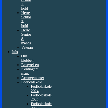
1.
hold
Herre
Senior
2.
hold
Herre
Senior
8-
mands
Veteran
Info
Om
klubben
Bestyrelsen
Kontingent
m.m.
Arrangementer
Fodboldskole
Fodboldskole
2024
Fodboldskole
2025
Fodboldskole