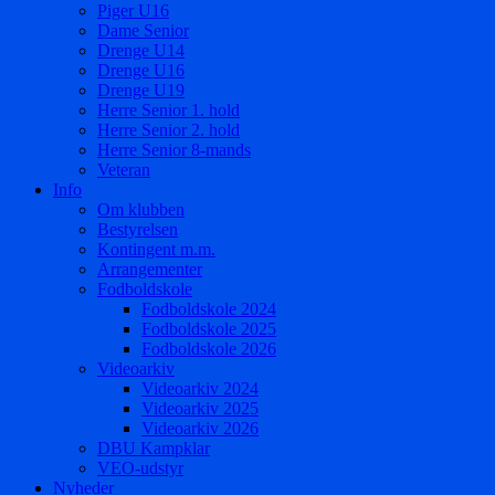
Piger U16
Dame Senior
Drenge U14
Drenge U16
Drenge U19
Herre Senior 1. hold
Herre Senior 2. hold
Herre Senior 8-mands
Veteran
Info
Om klubben
Bestyrelsen
Kontingent m.m.
Arrangementer
Fodboldskole
Fodboldskole 2024
Fodboldskole 2025
Fodboldskole 2026
Videoarkiv
Videoarkiv 2024
Videoarkiv 2025
Videoarkiv 2026
DBU Kampklar
VEO-udstyr
Nyheder