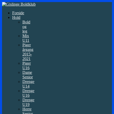
Forside
Hold
Bold
og
leg
Mix
U11
Piger
årgang
2015-
2021
Piger
U16
Dame
Senior
Drenge
U14
Drenge
U16
Drenge
U19
Herre
Senior