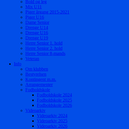
Bold og leg
Mix U11
Piger årgang 2015-2021
Piger U16
Dame Senior
Drenge U14
Drenge U16
Drenge U19
Herre Senior 1. hold
Herre Senior 2. hold
Herre Senior 8-mands
Veteran
Info
Om klubben
Bestyrelsen
Kontingent m.m.
Arrangementer
Fodboldskole
Fodboldskole 2024
Fodboldskole 2025
Fodboldskole 2026
Videoarkiv
Videoarkiv 2024
Videoarkiv 2025
Videoarkiv 2026