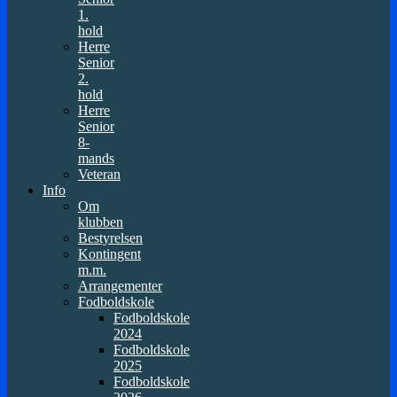
1.
hold
Herre
Senior
2.
hold
Herre
Senior
8-
mands
Veteran
Info
Om
klubben
Bestyrelsen
Kontingent
m.m.
Arrangementer
Fodboldskole
Fodboldskole
2024
Fodboldskole
2025
Fodboldskole