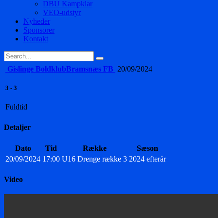
DBU Kampklar
VEO-udstyr
Nyheder
Sponsorer
Kontakt
Gislinge Boldklub
Bramsnæs FB
20/09/2024
3
-
3
Fuldtid
Detaljer
Dato
Tid
Række
Sæson
20/09/2024
17:00
U16 Drenge række 3
2024 efterår
Video