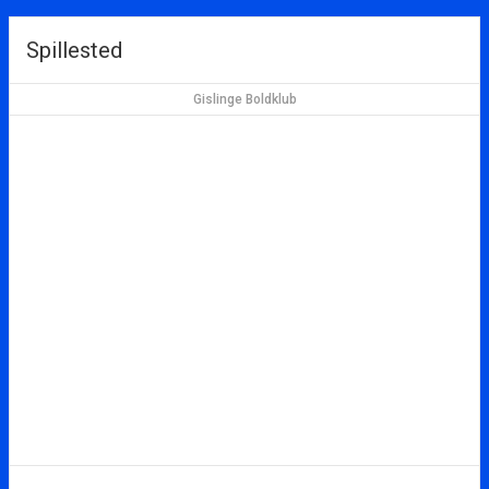
Spillested
Gislinge Boldklub
Gislinge Sportsplads, Kirkevej 1A, 4532 Gislinge