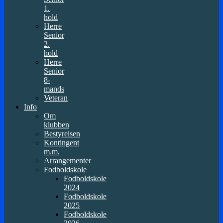
1.
hold
Herre
Senior
2.
hold
Herre
Senior
8-
mands
Veteran
Info
Om
klubben
Bestyrelsen
Kontingent
m.m.
Arrangementer
Fodboldskole
Fodboldskole
2024
Fodboldskole
2025
Fodboldskole