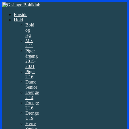
Forside
Hold
Bold
og
leg
Mix
U11
Piger
årgang
2015-
2021
Piger
U16
Dame
Senior
Drenge
U14
Drenge
U16
Drenge
U19
Herre
Senior