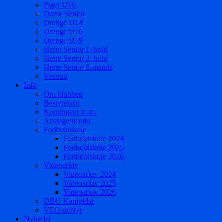
Piger U16
Dame Senior
Drenge U14
Drenge U16
Drenge U19
Herre Senior 1. hold
Herre Senior 2. hold
Herre Senior 8-mands
Veteran
Info
Om klubben
Bestyrelsen
Kontingent m.m.
Arrangementer
Fodboldskole
Fodboldskole 2024
Fodboldskole 2025
Fodboldskole 2026
Videoarkiv
Videoarkiv 2024
Videoarkiv 2025
Videoarkiv 2026
DBU Kampklar
VEO-udstyr
Nyheder