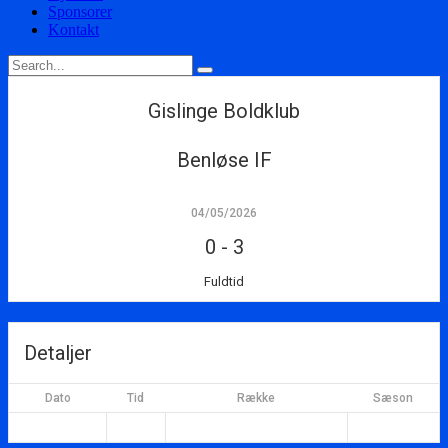
Sponsorer
Kontakt
Gislinge Boldklub
Benløse IF
04/05/2026
0
-
3
Fuldtid
Detaljer
Dato
Tid
Række
Sæson
04/05/2026
19:00
2026 Damesenior - forår
2026 forår