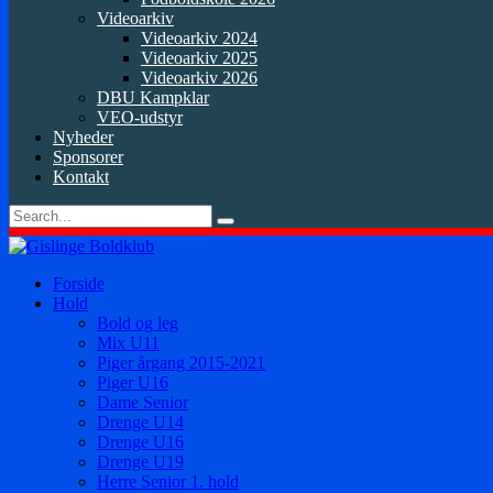
Videoarkiv
Videoarkiv 2024
Videoarkiv 2025
Videoarkiv 2026
DBU Kampklar
VEO-udstyr
Nyheder
Sponsorer
Kontakt
Forside
Hold
Bold og leg
Mix U11
Piger årgang 2015-2021
Piger U16
Dame Senior
Drenge U14
Drenge U16
Drenge U19
Herre Senior 1. hold