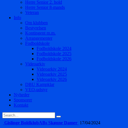
Herre Senior 2. hold
Herre Senior 8-mands
Veteran
Info
Om klubben
Bestyrelsen
Kontingent m.m.
Arrangementer
Fodboldskole
Fodboldskole 2024
Fodboldskole 2025
Fodboldskole 2026
Videoarkiv
Videoarkiv 2024
Videoarkiv 2025
Videoarkiv 2026
DBU Kampklar
VEO-udstyr
Nyheder
Sponsorer
Kontakt
Gislinge Boldklub
ABs Skønne Damer
17/04/2024