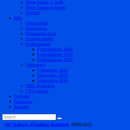
Herre Senior 2. hold
Herre Senior 8-mands
Veteran
Info
Om klubben
Bestyrelsen
Kontingent m.m.
Arrangementer
Fodboldskole
Fodboldskole 2024
Fodboldskole 2025
Fodboldskole 2026
Videoarkiv
Videoarkiv 2024
Videoarkiv 2025
Videoarkiv 2026
DBU Kampklar
VEO-udstyr
Nyheder
Sponsorer
Kontakt
SIF Holbæk IF
Gislinge Boldklub
09/09/2025