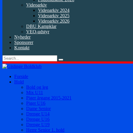
Videoarkiv
Videoarkiv 2024
Videoarkiv 2025
Videoarkiv 2026
DBU Kampklar
VEO-udstyr
Nyheder
Sponsorer
Kontakt
Forside
Hold
Bold og leg
Mix U11
Piger årgang 2015-2021
Piger U16
Dame Senior
Drenge U14
Drenge U16
Drenge U19
Herre Senior 1. hold