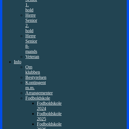
1.
hold
Herre
Senior
2.
hold
Herre
Senior
8-
mands
Veteran
Info
Om
klubben
Bestyrelsen
Kontingent
m.m.
Arrangementer
Fodboldskole
Fodboldskole
2024
Fodboldskole
2025
Fodboldskole