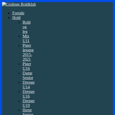
Forside
Hold
Bold
og
leg
Mix
U11
Piger
årgang
2015-
2021
Piger
U16
Dame
Senior
Drenge
U14
Drenge
U16
Drenge
U19
Herre
Senior