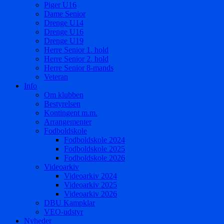
Piger U16
Dame Senior
Drenge U14
Drenge U16
Drenge U19
Herre Senior 1. hold
Herre Senior 2. hold
Herre Senior 8-mands
Veteran
Info
Om klubben
Bestyrelsen
Kontingent m.m.
Arrangementer
Fodboldskole
Fodboldskole 2024
Fodboldskole 2025
Fodboldskole 2026
Videoarkiv
Videoarkiv 2024
Videoarkiv 2025
Videoarkiv 2026
DBU Kampklar
VEO-udstyr
Nyheder