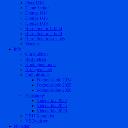
Piger U16
Dame Senior
Drenge U14
Drenge U16
Drenge U19
Herre Senior 1. hold
Herre Senior 2. hold
Herre Senior 8-mands
Veteran
Info
Om klubben
Bestyrelsen
Kontingent m.m.
Arrangementer
Fodboldskole
Fodboldskole 2024
Fodboldskole 2025
Fodboldskole 2026
Videoarkiv
Videoarkiv 2024
Videoarkiv 2025
Videoarkiv 2026
DBU Kampklar
VEO-udstyr
Nyheder