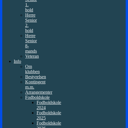
1.
hold
Herre
Senior
2.
hold
Herre
Senior
8-
mands
Veteran
Info
Om
klubben
Bestyrelsen
Kontingent
m.m.
Arrangementer
Fodboldskole
Fodboldskole
2024
Fodboldskole
2025
Fodboldskole