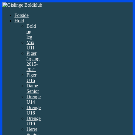
Forside
Hold
Bold
og
leg
Mix
U11
Piger
årgang
2015-
2021
Piger
U16
Dame
Senior
Drenge
U14
Drenge
U16
Drenge
U19
Herre
Senior