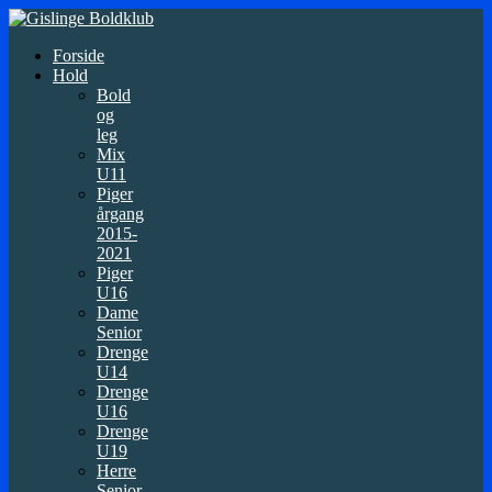
Forside
Hold
Bold
og
leg
Mix
U11
Piger
årgang
2015-
2021
Piger
U16
Dame
Senior
Drenge
U14
Drenge
U16
Drenge
U19
Herre
Senior