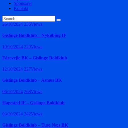
Sponsorer
Kontakt
26/10/2024
236
Views
Gislinge Boldklub – Nykøbing IF
19/10/2024
229
Views
Fårevejle BK – Gislinge Boldklub
12/10/2024
227
Views
Gislinge Boldklub – Asnæs BK
06/10/2024
268
Views
Hagested IF – Gislinge Boldklub
03/10/2024
242
Views
Gislinge Boldklub – Tuse Næs BK