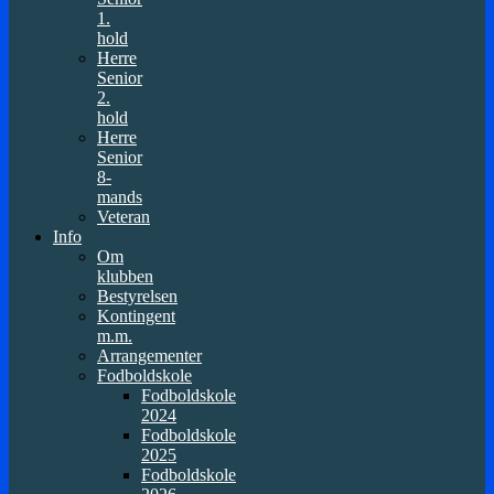
1.
hold
Herre
Senior
2.
hold
Herre
Senior
8-
mands
Veteran
Info
Om
klubben
Bestyrelsen
Kontingent
m.m.
Arrangementer
Fodboldskole
Fodboldskole
2024
Fodboldskole
2025
Fodboldskole