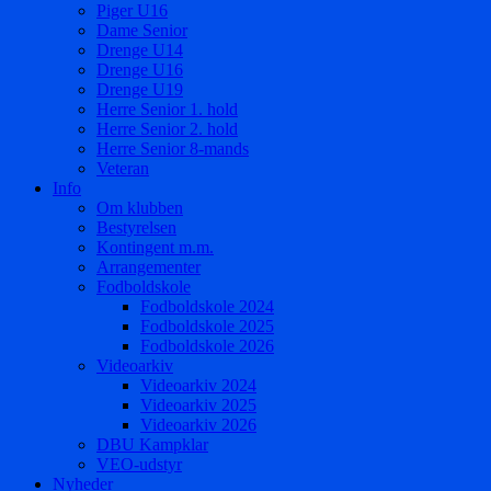
Piger U16
Dame Senior
Drenge U14
Drenge U16
Drenge U19
Herre Senior 1. hold
Herre Senior 2. hold
Herre Senior 8-mands
Veteran
Info
Om klubben
Bestyrelsen
Kontingent m.m.
Arrangementer
Fodboldskole
Fodboldskole 2024
Fodboldskole 2025
Fodboldskole 2026
Videoarkiv
Videoarkiv 2024
Videoarkiv 2025
Videoarkiv 2026
DBU Kampklar
VEO-udstyr
Nyheder