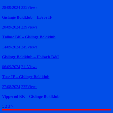
28/09/2024
235
Views
Gislinge Boldklub – Hørve IF
20/09/2024
239
Views
Tølløse BK – Gislinge Boldklub
14/09/2024
245
Views
Gislinge Boldklub – Holbæk B&I
06/09/2024
211
Views
Tuse IF – Gislinge Boldklub
27/08/2024
235
Views
Vipperød BK – Gislinge Boldklub
Indlægsinddeling
Page
Page
Page
1
2
3
>