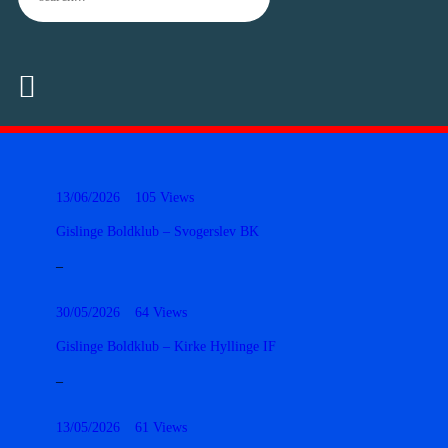
13/06/2026
105
Views
Gislinge Boldklub – Svogerslev BK
–
30/05/2026
64
Views
Gislinge Boldklub – Kirke Hyllinge IF
–
13/05/2026
61
Views