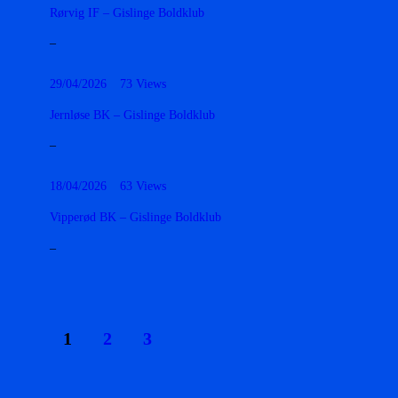
Rørvig IF – Gislinge Boldklub
–
29/04/2026
73
Views
Jernløse BK – Gislinge Boldklub
–
18/04/2026
63
Views
Vipperød BK – Gislinge Boldklub
–
Indlægsinddeling
PAGE
1
PAGE
2
PAGE
3