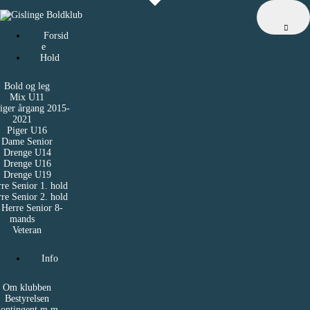
Forside
Hold
Forsid
e
Info
Hold
Nyheder
Bold og leg
Mix U11
Sponsorer
iger årgang 2015-
2021
Kontakt
Piger U16
Dame Senior
Drenge U14
Drenge U16
Drenge U19
re Senior 1. hold
re Senior 2. hold
Herre Senior 8-
mands
Veteran
Info
Om klubben
Bestyrelsen
ontingent m.m.