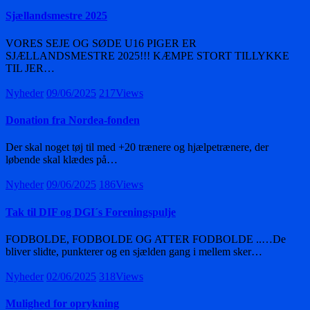
Sjællandsmestre 2025
VORES SEJE OG SØDE U16 PIGER ER
SJÆLLANDSMESTRE 2025!!! KÆMPE STORT TILLYKKE
TIL JER…
Nyheder
09/06/2025
217
Views
Donation fra Nordea-fonden
Der skal noget tøj til med +20 trænere og hjælpetrænere, der
løbende skal klædes på…
Nyheder
09/06/2025
186
Views
Tak til DIF og DGI´s Foreningspulje
FODBOLDE, FODBOLDE OG ATTER FODBOLDE ..…De
bliver slidte, punkterer og en sjælden gang i mellem sker…
Nyheder
02/06/2025
318
Views
Mulighed for oprykning