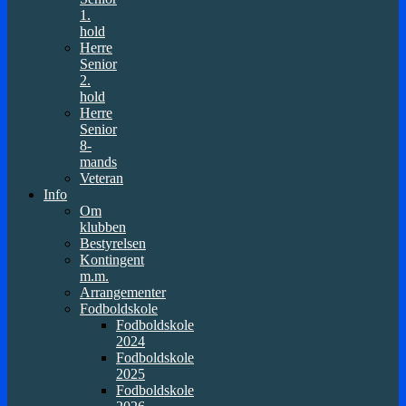
1.
hold
Herre
Senior
2.
hold
Herre
Senior
8-
mands
Veteran
Info
Om
klubben
Bestyrelsen
Kontingent
m.m.
Arrangementer
Fodboldskole
Fodboldskole
2024
Fodboldskole
2025
Fodboldskole