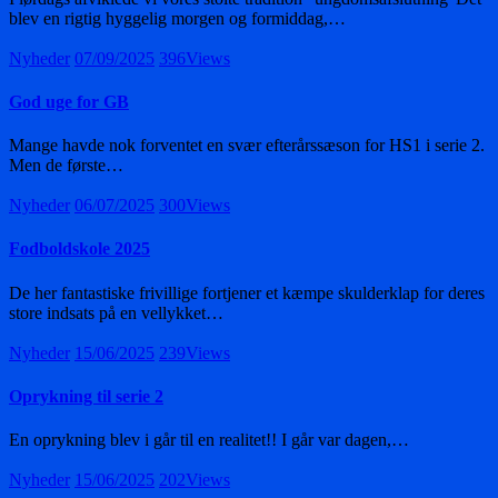
blev en rigtig hyggelig morgen og formiddag,…
Nyheder
07/09/2025
396
Views
God uge for GB
Mange havde nok forventet en svær efterårssæson for HS1 i serie 2.
Men de første…
Nyheder
06/07/2025
300
Views
Fodboldskole 2025
De her fantastiske frivillige fortjener et kæmpe skulderklap for deres
store indsats på en vellykket…
Nyheder
15/06/2025
239
Views
Oprykning til serie 2
En oprykning blev i går til en realitet!! I går var dagen,…
Nyheder
15/06/2025
202
Views