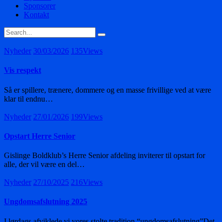
Sponsorer
Kontakt
Nyheder
30/03/2026
135
Views
Vis respekt
Så er spillere, trænere, dommere og en masse frivillige ved at være
klar til endnu…
Nyheder
27/01/2026
199
Views
Opstart Herre Senior
Gislinge Boldklub’s Herre Senior afdeling inviterer til opstart for
alle, der vil være en del…
Nyheder
27/10/2025
216
Views
Ungdomsafslutning 2025
I lørdags afviklede vi vores stolte tradition “ungdomsafslutning”Det