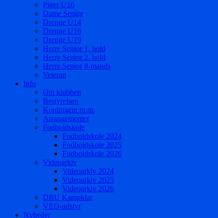
Piger U16
Dame Senior
Drenge U14
Drenge U16
Drenge U19
Herre Senior 1. hold
Herre Senior 2. hold
Herre Senior 8-mands
Veteran
Info
Om klubben
Bestyrelsen
Kontingent m.m.
Arrangementer
Fodboldskole
Fodboldskole 2024
Fodboldskole 2025
Fodboldskole 2026
Videoarkiv
Videoarkiv 2024
Videoarkiv 2025
Videoarkiv 2026
DBU Kampklar
VEO-udstyr
Nyheder