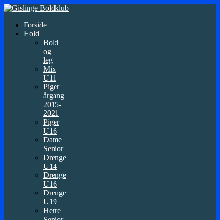
Forside
Hold
Bold
og
leg
Mix
U11
Piger
årgang
2015-
2021
Piger
U16
Dame
Senior
Drenge
U14
Drenge
U16
Drenge
U19
Herre
Senior