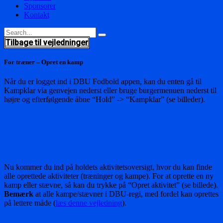
Sponsorer
Kontakt
Tilbage til vejledninger
For træner – Opret en kamp
Når du er logget ind i DBU Fodbold appen, kan du enten gå til
Kampklar via genvejen nederst eller bruge burgermenuen nederst til
højre og efterfølgende åbne “Hold” -> “Kampklar” (se billeder).
Nu kommer du ind på holdets aktivitetsoversigt, hvor du kan finde
alle oprettede aktiviteter (træninger og kampe). For at oprette en ny
kamp eller stævne, så kan du trykke på “Opret aktivitet” (se billede).
Bemærk
at alle kampe/stævner i DBU-regi, med fordel kan oprettes
på lettere måde (
læs denne vejledning
).