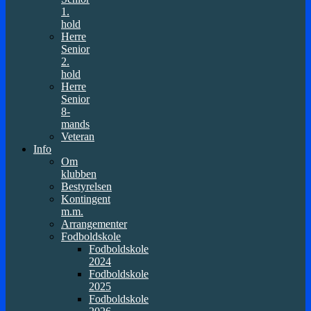
1.
hold
Herre
Senior
2.
hold
Herre
Senior
8-
mands
Veteran
Info
Om
klubben
Bestyrelsen
Kontingent
m.m.
Arrangementer
Fodboldskole
Fodboldskole
2024
Fodboldskole
2025
Fodboldskole