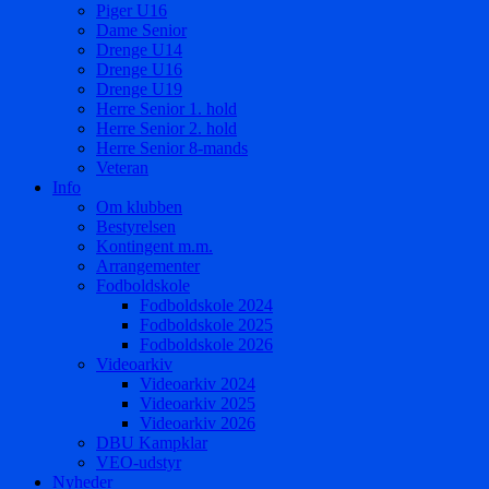
Piger U16
Dame Senior
Drenge U14
Drenge U16
Drenge U19
Herre Senior 1. hold
Herre Senior 2. hold
Herre Senior 8-mands
Veteran
Info
Om klubben
Bestyrelsen
Kontingent m.m.
Arrangementer
Fodboldskole
Fodboldskole 2024
Fodboldskole 2025
Fodboldskole 2026
Videoarkiv
Videoarkiv 2024
Videoarkiv 2025
Videoarkiv 2026
DBU Kampklar
VEO-udstyr
Nyheder