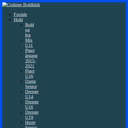
Forside
Hold
Bold
og
leg
Mix
U11
Piger
årgang
2015-
2021
Piger
U16
Dame
Senior
Drenge
U14
Drenge
U16
Drenge
U19
Herre
Senior